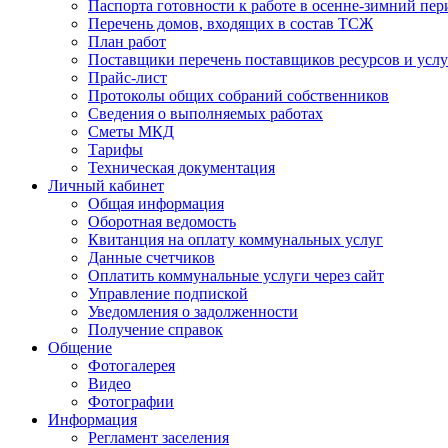
Паспорта готовности к работе в осенне-зимний пер
Перечень домов, входящих в состав ТСЖ
План работ
Поставщики перечень поставщиков ресурсов и услу
Прайс-лист
Протоколы общих собраний собственников
Сведения о выполняемых работах
Сметы МКД
Тарифы
Техническая документация
Личный кабинет
Общая информация
Оборотная ведомость
Квитанция на оплату коммунальных услуг
Данные счетчиков
Оплатить коммунальные услуги через сайт
Управление подпиской
Уведомления о задолженности
Получение справок
Общение
Фотогалерея
Видео
Фотографии
Информация
Регламент заселения