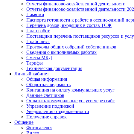
Отчеты финансово-хозяйственной деятельности
Отчеты финансово-хозяйственной деятельности 20
Памятки
Паспорта готовности к работе в осенне-зимний пер
Перечень домов, входящих в состав ТСЖ
План работ
Поставщики перечень поставщиков ресурсов и услу
Прайс-лист
Протоколы общих собраний собственников
Сведения о выполняемых работах
Сметы МКД
Тарифы
Техническая документация
Личный кабинет
Общая информация
Оборотная ведомость
Квитанция на оплату коммунальных услуг
Данные счетчиков
Оплатить коммунальные услуги через сайт
Управление подпиской
Уведомления о задолженности
Получение справок
Общение
Фотогалерея
Видео