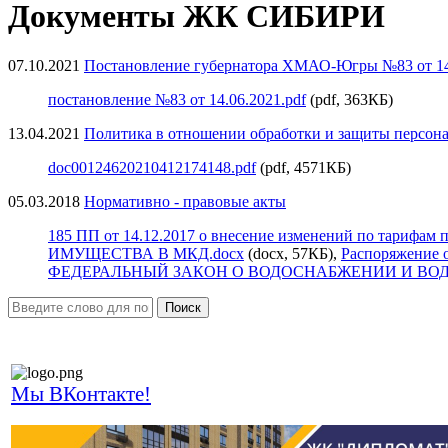
Документы ЖК СИБИРИ
07.10.2021
Постановление губернатора ХМАО-Югры №83 от 14.
постановление №83 от 14.06.2021.pdf
(pdf, 363КБ)
13.04.2021
Политика в отношении обработки и защиты персо
doc00124620210412174148.pdf
(pdf, 4571КБ)
05.03.2018
Нормативно - правовые акты
185 ПП от 14.12.2017 о внесение изменений по тарифам
ИМУЩЕСТВА В МКД.docx
(docx, 57КБ),
Распоряжение о
ФЕДЕРАЛЬНЫЙ ЗАКОН О ВОДОСНАБЖЕНИИ И ВОДО
Поиск
Мы ВКонтакте!