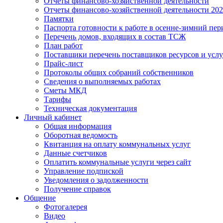
Отчеты финансово-хозяйственной деятельности
Отчеты финансово-хозяйственной деятельности 20
Памятки
Паспорта готовности к работе в осенне-зимний пер
Перечень домов, входящих в состав ТСЖ
План работ
Поставщики перечень поставщиков ресурсов и услу
Прайс-лист
Протоколы общих собраний собственников
Сведения о выполняемых работах
Сметы МКД
Тарифы
Техническая документация
Личный кабинет
Общая информация
Оборотная ведомость
Квитанция на оплату коммунальных услуг
Данные счетчиков
Оплатить коммунальные услуги через сайт
Управление подпиской
Уведомления о задолженности
Получение справок
Общение
Фотогалерея
Видео