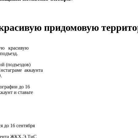
 красивую придомовую террит
мую красивую
 подъезд.
ий (подъездов)
Инстаграме аккаунта
9.
тографии до 16
аккаунт и ставьте
ся до 16 сентября
тамента ЖКХ,Э,ТиС