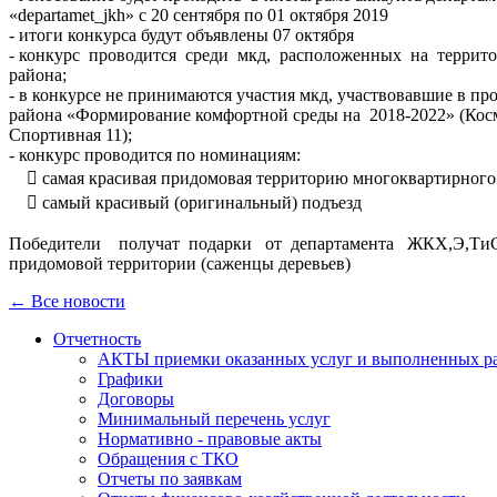
«departamet_jkh» с 20 сентября по 01 октября 2019
- итоги конкурса будут объявлены 07 октября
- конкурс проводится среди мкд, расположенных на террит
района;
- в конкурсе не принимаются участия мкд, участвовавшие в п
района «Формирование комфортной среды на 2018-2022» (Кос
Спортивная 11);
- конкурс проводится по номинациям:
 самая красивая придомовая территорию многоквартирного д
 самый красивый (оригинальный) подъезд
Победители получат подарки от департамента ЖКХ,Э,Т
придомовой территории (саженцы деревьев)
← Все новости
Отчетность
АКТЫ приемки оказанных услуг и выполненных р
Графики
Договоры
Минимальный перечень услуг
Нормативно - правовые акты
Обращения с ТКО
Отчеты по заявкам