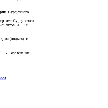
ории Сургутского
рограмме Сургутского
монавтов 31, 35 и
ома (подъезда);
иС - озеленение
абот