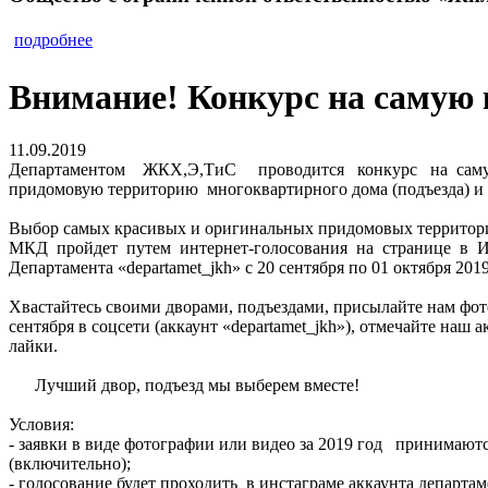
подробнее
Внимание! Конкурс на самую
11.09.2019
Департаментом ЖКХ,Э,ТиС проводится конкурс на са
придомовую территорию многоквартирного дома (подъезда) и
Выбор самых красивых и оригинальных придомовых территор
МКД пройдет путем интернет-голосования на странице в 
Департамента «departamet_jkh» с 20 сентября по 01 октября 201
Хвастайтесь своими дворами, подъездами, присылайте нам фо
сентября в соцсети (аккаунт «departamet_jkh»), отмечайте наш 
лайки.
Лучший двор, подъезд мы выберем вместе!
Условия:
- заявки в виде фотографии или видео за 2019 год принимают
(включительно);
- голосование будет проходить в инстаграме аккаунта депар