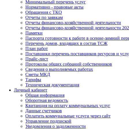
Минимальный перечень услуг
Нормативно - правовые акты
Обращения с ТКО
Отчеты по заявкам
Отчеты финансово-хозяйственной деятельности
Отчеты финансово-хозяйственной деятельности 20
Памятки
Паспорта готовности к работе в осенне-зимний пер
Перечень домов, входящих в состав ТСЖ
План работ
Поставщики перечень поставщиков ресурсов и услу
Прайс-лист
Протоколы общих собраний собственников
Сведения о выполняемых работах
Сметы МКД
Тарифы
Техническая документация
Личный кабинет
Общая информация
Оборотная ведомость
Квитанция на оплату коммунальных услуг
Данные счетчиков
Оплатить коммунальные услуги через сайт
Управление подпиской
Уведомления о задолженности