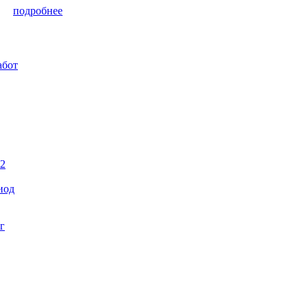
подробнее
абот
22
иод
г