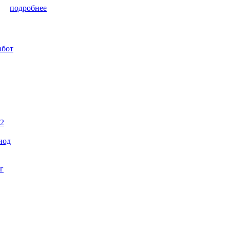
подробнее
абот
22
иод
г